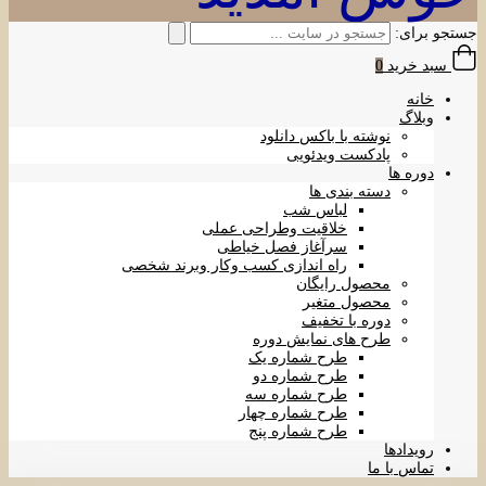
جستجو برای:
سبد خرید
0
خانه
وبلاگ
نوشته با باکس دانلود
پادکست ویدئویی
دوره ها
دسته بندی ها
لباس شب
خلاقیت وطراحی عملی
سرآغاز فصل خیاطی
راه اندازی کسب وکار وبرند شخصی
محصول رایگان
محصول متغیر
دوره با تخفیف
طرح های نمایش دوره
طرح شماره یک
طرح شماره دو
طرح شماره سه
طرح شماره چهار
طرح شماره پنج
رویدادها
تماس با ما