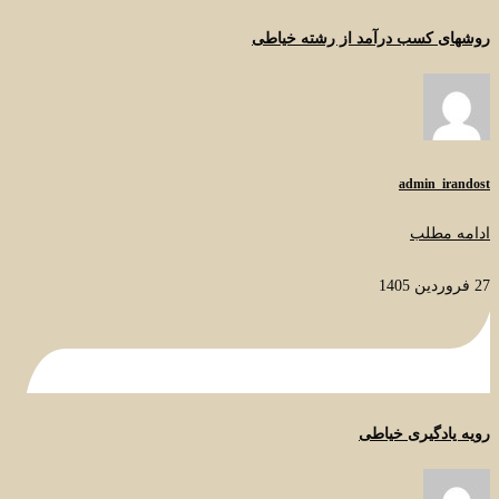
روشهای کسب درآمد از رشته خیاطی
admin_irandost
ادامه مطلب
27 فروردین 1405
رویه یادگیری خیاطی