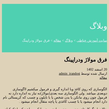
وبلاگ
سایت آموزش خیاطی
>
وبلاگ
>
مقاله
>
فرق مولاژ ودراپینگ
فرق مولاژ ودراپینگ
20 اسفند 1402
ارسال شده توسط
admin_irandost
مقاله
الگوسازی که روی کاغذ وبا اندازه گیری و فرمول میکشیم ااگوسازی
دوبعدی میباشد .ولی الگوسازی سه بعدی(مولاژ)نه نیاز به اندازه دارد نه
فرمول چون روی مانکن یا بدن شخص یا با نایلون و چسب که کریستالی نام
دارد انجام میشود یا با چسب کاغذی یا پاچه متقال انجام میشود .