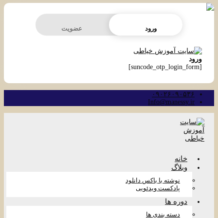
ورود
عضویت
ورود
[suncode_otp_login_form]
۰۹۰۲۶۰۹۰۵۳۶
Info@manessy.ir
خانه
وبلاگ
نوشته با باکس دانلود
پادکست ویدئویی
دوره ها
دسته بندی ها