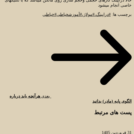
حالا دراپینگ کارهای حجمی وحجم سازی روی مانکن میباشد که با تکنیکهای
خاصی انجام میشود
برچسب ها:
#دراپینگ،#مولاژ،#آموزشخیاطی#خیاطی
بعدی
هرآنچه باید درباره
الگوی پایه (مادر) بدانید
پست های مرتبط
31 فروردین 1405