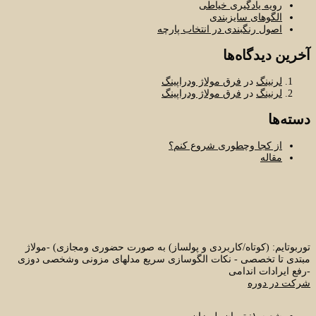
رویه یادگیری خیاطی
الگوهای سایزبندی
اصول رنگبندی در انتخاب پارچه
آخرین دیدگاه‌ها
لرنینگ
در
فرق مولاژ ودراپینگ
لرنینگ
در
فرق مولاژ ودراپینگ
دسته‌ها
از کجا وچطوری شروع کنم؟
مقاله
توربوتایم: (کوتاه/کاربردی و پولساز) به صورت حضوری ومجازی) -مولاژ
مبتدی تا تخصصی - نکات الگوسازی سریع مدلهای مزونی وشخصی دوزی
-رفع ایرادات اندامی
شرکت در دوره