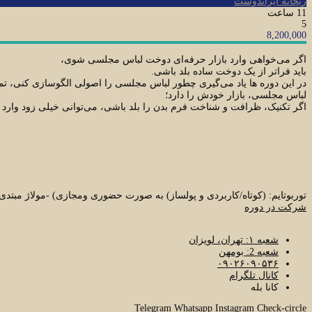
ریحانه ایراندوست
11 ساعت
5
8,200,000
اگر می‌خواهی وارد بازار حرفه‌ای دوخت لباس مجلسی شوی،
باید فراتر از یک دوخت ساده بلد باشی.
در این دوره ها یاد می‌گیری چطور لباس مجلسی را اصولی الگوسازی کنی، تمیز
لباس مجلسی، بازار خودش را دارد؛
اگر تکنیک، ظرافت و شناخت فرم بدن را بلد باشی، می‌توانی خیلی زود وارد
توربوتایم: (کوتاه/کاربردی و پولساز) به صورت حضوری ومجازی) -مولاژ مبت
شرکت در دوره
شعبه ۱: تهران، لویزان
شعبه 2: بومهن
۰۹۰۲۶۰۹۰۵۳۶
کانال تلگرام
کانا بله
Telegram
Whatsapp
Instagram
Check-circle