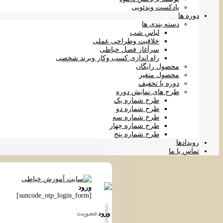
پادکست ویدئویی
دوره ها
دسته بندی ها
لباس شب
خلاقیت وطراحی عملی
سرآغاز فصل خیاطی
راه اندازی کسب وکار وبرند شخصی
محصول رایگان
محصول متغیر
دوره با تخفیف
طرح های نمایش دوره
طرح شماره یک
طرح شماره دو
طرح شماره سه
طرح شماره چهار
طرح شماره پنج
رویدادها
تماس با ما
ورود
[suncode_otp_login_form]
ورود
عضویت