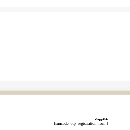
عضویت
[suncode_otp_registration_form]