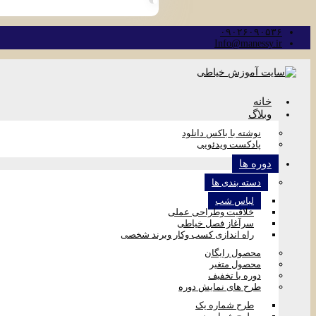
۰۹۰۲۶۰۹۰۵۳۶
Info@manessy.ir
خانه
وبلاگ
نوشته با باکس دانلود
پادکست ویدئویی
دوره ها
دسته بندی ها
لباس شب
خلاقیت وطراحی عملی
سرآغاز فصل خیاطی
راه اندازی کسب وکار وبرند شخصی
محصول رایگان
محصول متغیر
دوره با تخفیف
طرح های نمایش دوره
طرح شماره یک