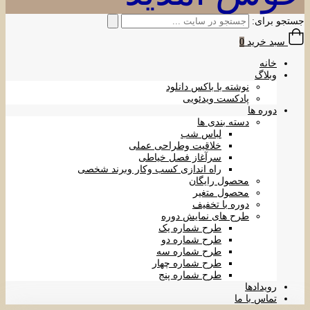
جستجو برای:
سبد خرید
0
خانه
وبلاگ
نوشته با باکس دانلود
پادکست ویدئویی
دوره ها
دسته بندی ها
لباس شب
خلاقیت وطراحی عملی
سرآغاز فصل خیاطی
راه اندازی کسب وکار وبرند شخصی
محصول رایگان
محصول متغیر
دوره با تخفیف
طرح های نمایش دوره
طرح شماره یک
طرح شماره دو
طرح شماره سه
طرح شماره چهار
طرح شماره پنج
رویدادها
تماس با ما