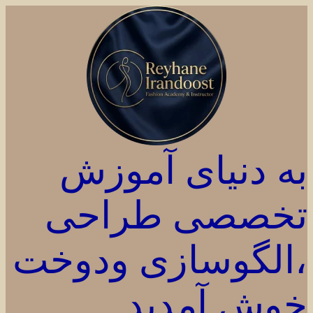
به دنیای آموزش
تخصصی طراحی
،الگوسازی ودوخت
خوش آمدید