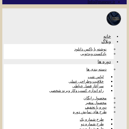
Info@manessy.ir
خانه
وبلاگ
نوشته با باکس دانلود
پادکست ویدئویی
دوره ها
دسته بندی ها
لباس شب
خلاقیت وطراحی عملی
سرآغاز فصل خیاطی
راه اندازی کسب وکار وبرند شخصی
محصول رایگان
محصول متغیر
دوره با تخفیف
طرح های نمایش دوره
طرح شماره یک
طرح شماره دو
طرح شماره سه