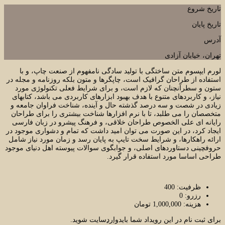
تاریخ شروع
تاریخ پایان
آدرس
تهران، خیابان آزادی
لورم ایپسوم متن ساختگی با تولید سادگی نامفهوم از صنعت چاپ، و با
استفاده از طراحان گرافیک است، چاپگرها و متون بلکه روزنامه و مجله در
ستون و سطرآنچنان که لازم است، و برای شرایط فعلی تکنولوژی مورد
نیاز، و کاربردهای متنوع با هدف بهبود ابزارهای کاربردی می باشد، کتابهای
زیادی در شصت و سه درصد گذشته حال و آینده، شناخت فراوان جامعه و
متخصصان را می طلبد، تا با نرم افزارها شناخت بیشتری را برای طراحان
رایانه ای علی الخصوص طراحان خلاقی، و فرهنگ پیشرو در زبان فارسی
ایجاد کرد، در این صورت می توان امید داشت که تمام و دشواری موجود در
ارائه راهکارها، و شرایط سخت تایپ به پایان رسد و زمان مورد نیاز شامل
حروفچینی دستاوردهای اصلی، و جوابگوی سوالات پیوسته اهل دنیای موجود
طراحی اساسا مورد استفاده قرار گیرد.
ظرفیت:
400
رزرو:
0
هزینه:
1,000,000 تومان
برای ثبت نام در این رویداد شما باید
وارد
سایت شوید.